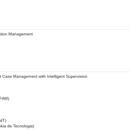
mation Management
 Case Management with Intelligent Supervision
UFAM)
NdT)
okia de Tecnologia)